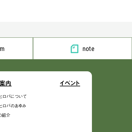
am
note
案内
イベント
ヒロバについて
ヒロバのあゆみ
の紹介