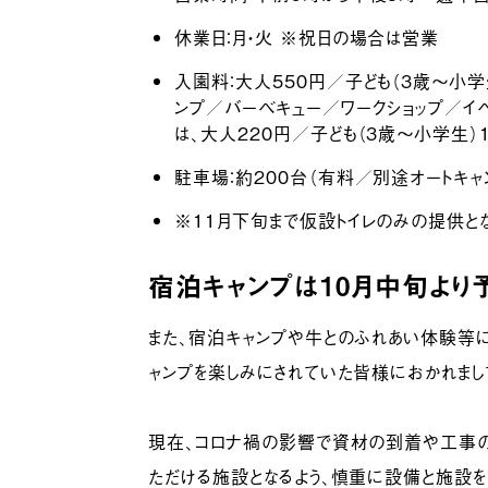
休業日：月・火 ※祝日の場合は営業
入園料：大人550円／子ども（3歳〜小学
ンプ／バーベキュー／ワークショップ／イ
は、大人220円／子ども（3歳〜小学生）
駐車場：約200台（有料／別途オートキャ
※11月下旬まで仮設トイレのみの提供とな
宿泊キャンプは10月中旬より
また、宿泊キャンプや牛とのふれあい体験等に
ャンプを楽しみにされていた皆様におかれまし
現在、コロナ禍の影響で資材の到着や工事の
ただける施設となるよう、慎重に設備と施設を