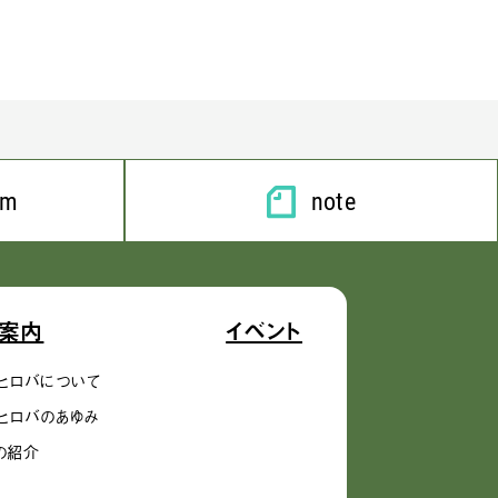
am
note
案内
イベント
ヒロバについて
ヒロバのあゆみ
の紹介