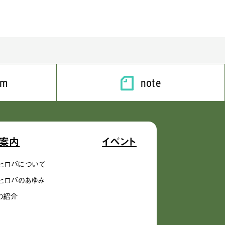
am
note
案内
イベント
ヒロバについて
ヒロバのあゆみ
の紹介