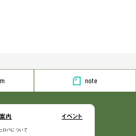
am
note
案内
イベント
ヒロバについて