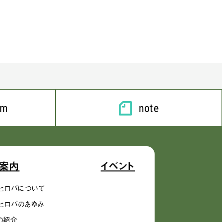
am
note
案内
イベント
ヒロバについて
ヒロバのあゆみ
の紹介