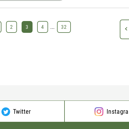
2
3
4
...
32
Twitter
Instagr