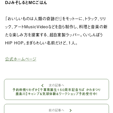
DJみそしるとMCごはん
「おいしいものは人類の奇跡だ！」をモットーに、トラック、リリ
ック、アートMusicVideoなどを自ら制作し、料理と音楽の新
たな楽しみ方を提案する、超自家製ラッパー。くいしんぼう
HIP HOP。まぎらわしい名前だけど、1人。
公式ホームページ
次の記事へ
予約枠残りわずか【千葉県誕生150周年記念ちば かわまつり
鹿島川】キャンプ&気球体験&ワークショップ予約受付中！
前の記事へ