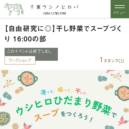
メニュー
【自由研究に◎】干し野菜でスープづく
り 16:00の部
このイベントは終了しまし
た
1
ワークショップ
(
)
スタンプ
?