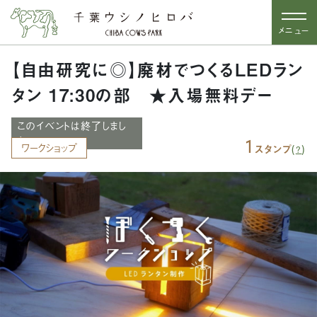
メニュー
【自由研究に◎】廃材でつくるLEDラン
タン 17:30の部 ★入場無料デー
このイベントは終了しまし
た
1
ワークショップ
(
)
スタンプ
?