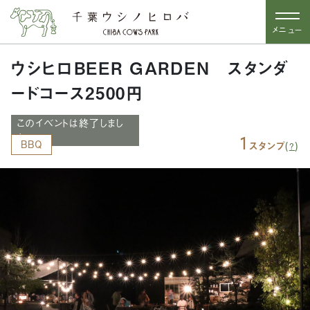
メニュー
ウシヒロBEER GARDEN スタンダ
ードコース2500円
このイベントは終了しまし
た
1
BBQ
(
)
スタンプ
?