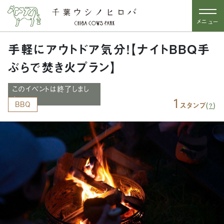
メニュー
手軽にアウトドア気分！【ナイトBBQ手
ぶらで焚き火プラン】
このイベントは終了しまし
た
1
BBQ
(
)
スタンプ
?