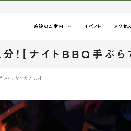
施設のご案内
イベント
アクセ
分！【ナイトBBQ手ぶら
Q手ぶらで焚き火プラン】