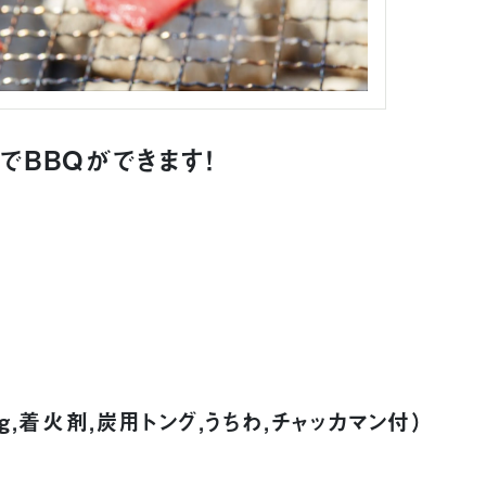
BBQができます！
kg,着火剤,炭用トング,うちわ,チャッカマン付）
）