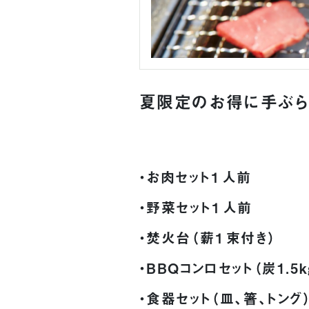
夏限定のお得に手ぶらで
・お肉セット１人前
・野菜セット１人前
・焚火台（薪１束付き）
・BBQコンロセット（炭1.5
・食器セット（皿、箸、トング