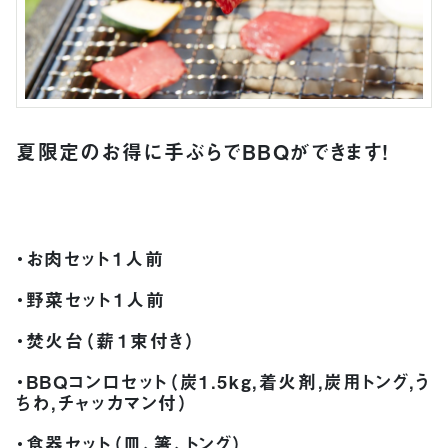
夏限定のお得に手ぶらでBBQができます！
・お肉セット１人前
・野菜セット１人前
・焚火台（薪１束付き）
・BBQコンロセット（炭1.5kg,着火剤,炭用トング,う
ちわ,チャッカマン付）
・食器セット（皿、箸、トング）