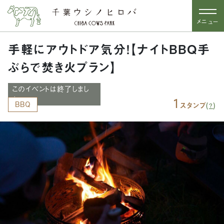
メニュー
手軽にアウトドア気分！【ナイトBBQ手
ぶらで焚き火プラン】
このイベントは終了しまし
た
1
BBQ
(
)
スタンプ
?