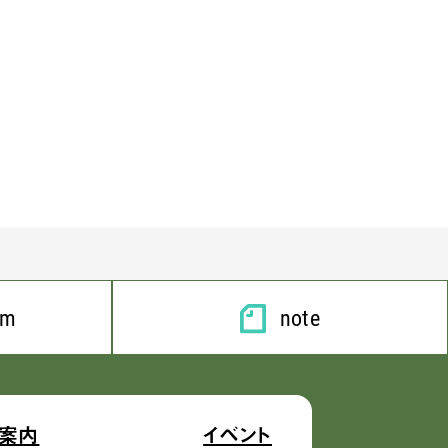
am
note
案内
イベント