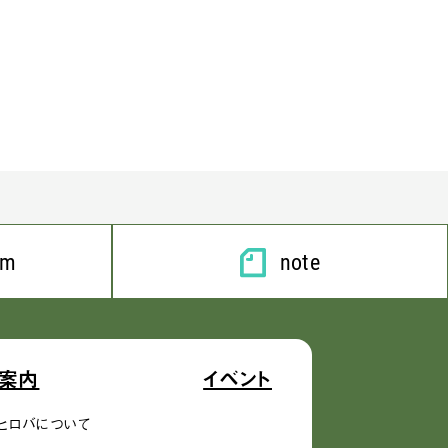
am
note
案内
イベント
ヒロバについて