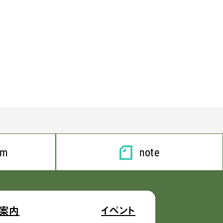
am
note
案内
イベント