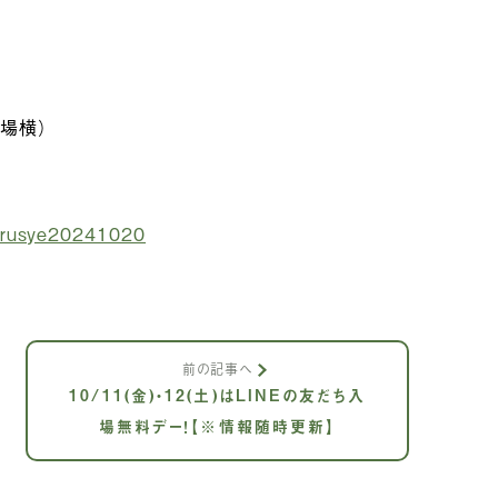
場横）
marusye20241020
前の記事へ
10/11(金)・12(土)はLINEの友だち入
場無料デー！【※情報随時更新】