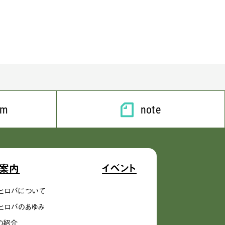
am
note
案内
イベント
ヒロバについて
ヒロバのあゆみ
の紹介