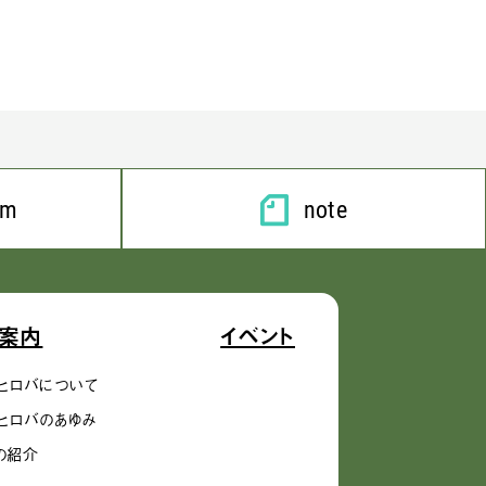
am
note
案内
イベント
ヒロバについて
ヒロバのあゆみ
の紹介