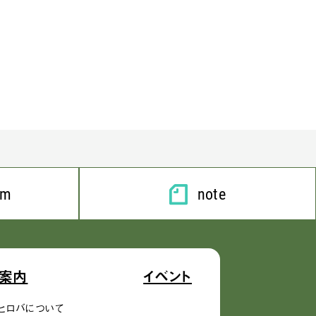
am
note
案内
イベント
ヒロバについて