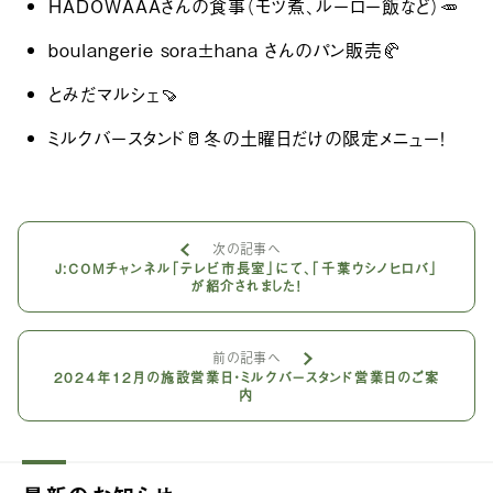
HADOWAAAさんの食事（モツ煮、ルーロー飯など）🥕
boulangerie sora±hana さんのパン販売🥐
とみだマルシェ🍠
ミルクバースタンド🥛冬の土曜日だけの限定メニュー！
次の記事へ
J:COMチャンネル「テレビ市長室」にて、「千葉ウシノヒロバ」
が紹介されました！
前の記事へ
2024年12月の施設営業日・ミルクバースタンド営業日のご案
内